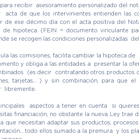
para recibir  asesoramiento personalizado del notar
  acta de que los intervinientes entienden las co
r de ese décimo día con el acta positiva del Notar
ra de hipoteca. (FEIN = documento vinculante par
nde se recogen las condiciones personalizadas  de
ula las comisiones, facilita cambiar la hipoteca de  t
omento y obliga a las entidades a  presentar la ofer
binados  (es decir  contratando otros productos c
es, tarjetas… ) y sin combinación, para que el 
  libremente.
rincipales  aspectos a tener en cuenta  si quiere
itas financiación, no obstante la nueva Ley trae de
a que necesitan adaptar sus productos, procesos  
tación… todo ellos sumado a la premura  y los plaz