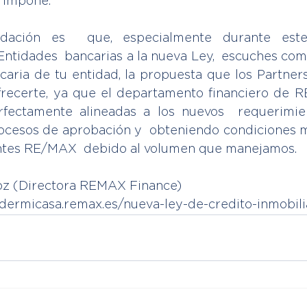
 impone.
dación es  que, especialmente durante este
Entidades  bancarias a la nueva Ley,  escuches como
ecaria de tu entidad, la propuesta que los Partners
certe, ya que el departamento financiero de RE
fectamente alineadas a los nuevos  requerimien
ocesos de aprobación y  obteniendo condiciones m
entes RE/MAX  debido al volumen que manejamos. 
oz (Directora REMAX Finance)
ndermicasa.remax.es/nueva-ley-de-credito-inmobili