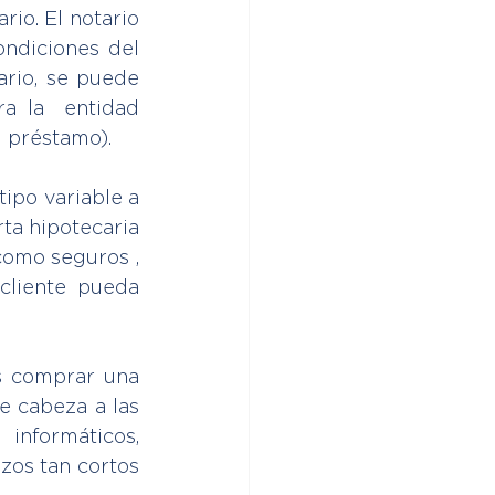
io. El notario 
ndiciones del 
io, se puede  
a la  entidad 
l préstamo).
ipo variable a 
ta hipotecaria 
omo seguros , 
cliente pueda 
s comprar una 
 cabeza a las  
informáticos, 
os tan cortos 