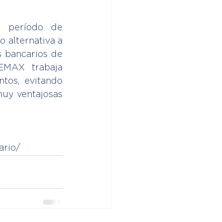
 período de 
 alternativa a 
 bancarios de  
MAX  trabaja 
tos, evitando 
uy ventajosas 
ario/