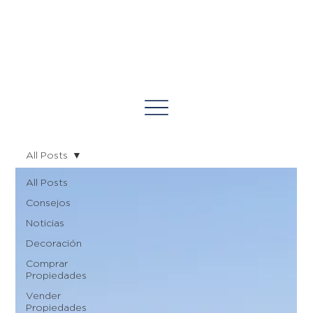
All Posts
All Posts
Consejos
Noticias
Decoración
Comprar
Propiedades
Vender
Propiedades