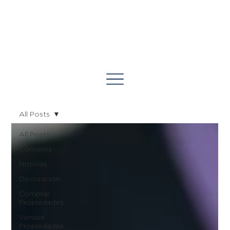
All Posts
All Posts
Consejos
Noticias
Decoración
Comprar
Propiedades
Vender
Propiedades