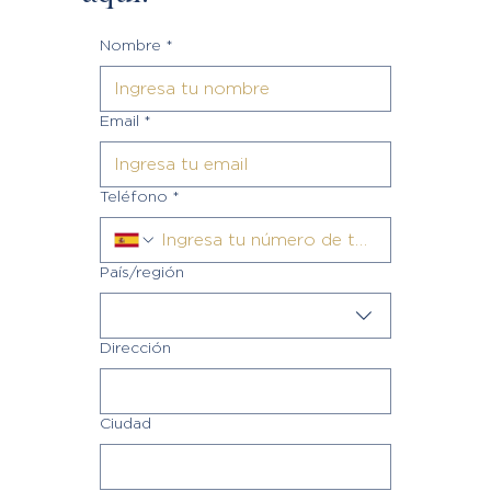
Nombre
*
Email
*
Teléfono
*
Dirección de varias líneas
País/región
Dirección
Ciudad