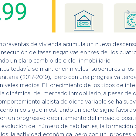
praventas de vivienda acumula un nuevo descenso 
onsecución de tasas negativas en tres de  los cuatro
ndo un claro cambio de ciclo  inmobiliario.
tos todavía se mantienen niveles  superiores a los 
sanitaria (2017-2019),  pero con una progresiva tend
niveles medios. El  crecimiento de los tipos de inte
a dinámica  del mercado inmobiliario, a pesar de qu
comportamiento alcista de dicha variable se ha suav
económico sigue mostrando un cierto signo favorabl
on un progresivo debilitamiento del impacto positi
a evolución del número de habitantes, la formación 
arios, la actividad económica, pero con un  progresi