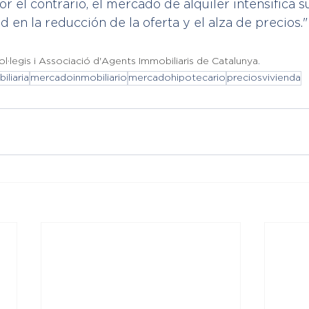
r el contrario, el mercado de alquiler intensifica s
 en la reducción de la oferta y el alza de precios."
l·legis i Associació d'Agents Immobiliaris de Catalunya
.
iliaria
mercadoinmobiliario
mercadohipotecario
preciosvivienda