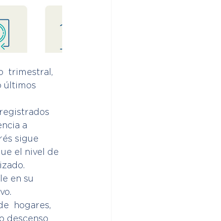
 trimestral, 
 últimos 
registrados 
encia a 
rés sigue 
e el nivel de 
izado.
e en su  
vo.
de  hogares, 
vo descenso 