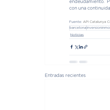
endeudamiento.  Po
con una continuidad
Fuente: 
API Catalunya Co
barcelona
inversioninmob
Noticias
Entradas recientes