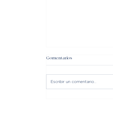
Comentarios
Escribir un comentario...
¿Es 2023 un buen año para
invertir en ‘ladrillo’?