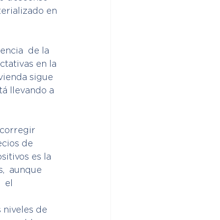
erializado en 
encia  de la 
tativas en la 
ivienda sigue 
tá llevando a 
corregir 
cios de 
itivos es la  
,  aunque 
 el 
 niveles de 