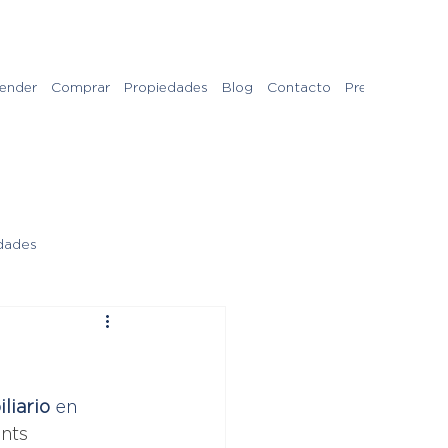
ender
Comprar
Propiedades
Blog
Contacto
Preguntas Frec
dades
liario
 en 
nts 