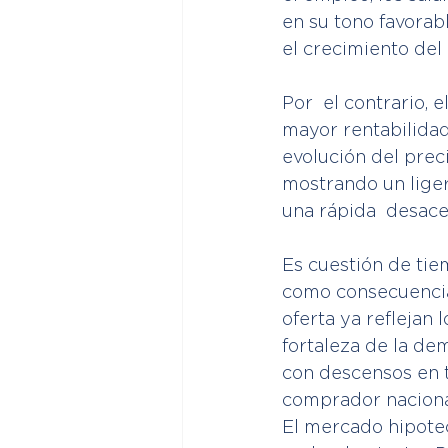
en su tono favorab
el crecimiento del 
Por  el contrario, 
mayor rentabilidad 
evolución del preci
mostrando un ligero
una rápida  desacel
Es cuestión de tie
como consecuencia 
oferta ya reflejan 
fortaleza de la de
con descensos en t
comprador naciona
El mercado hipotec