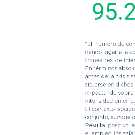
"El  número de com
dando lugar a la c
trimestres, definie
En términos absolu
antes de la crisis 
situarse en dichos 
impactando sobre l
intensidad en el  
El contexto  socio
conjunto, aunque c
Resulta  positivo l
el empleo, los sal