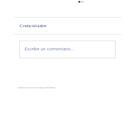
Comentarios
Escribir un comentario...
6 Barrios con encanto en Barcelona para
vivir con estilo.
© 2025 by Paula Aharonian | Signature Real Estate