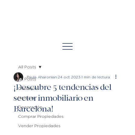
All Posts
Paula Aharonian
24 oct 2023
1 min de lectura
All Posts
¡Descubre 5 tendencias del
Consejos
sector inmobiliario en
Noticias
Barcelona!
Decoración
Comprar Propiedades
Vender Propiedades